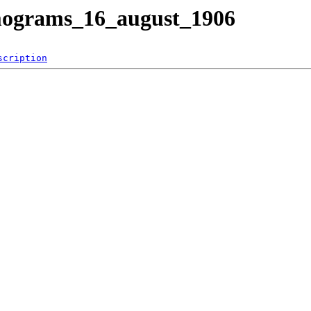
ismograms_16_august_1906
scription